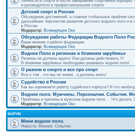
Личности в спорте и после завершения спортивной карьеры.
и руководители в профессиональном спорте.
Детский спорт в России
Обсуждение достижений, а главное глобальных проблем сег
дальнейших перспектив развития детского водного поло и в 
в России
Модератор:
Всевидящее Око
Обсуждение работы Федерации Водного Поло Ро
Ваши мнения о работе федерации.
Модератор:
Всевидящее Око
Водное Поло в регионах и ближнем зарубежье
Регионы не должны ждать! Они должны действовать !!!
В ближнем зарубежье необходимо развивать водное поло!
О разном в спорте и все про спорт
Все о том , что мы не знаем , а должны знать!
Судейство в России
Как вы оцениваете работу судейского корпуса? И что необход
Водное поло. Мужчины. Персоналии. События. Мн
Проблемы и причины в мужском водном поло ... Что делать 
Модератор:
Всевидящее Око
ФОРУМ
Мини водное поло.
Новости. Мнения. События.