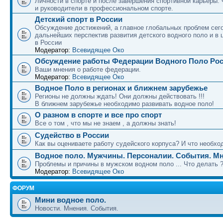
Личности в спорте и после завершения спортивной карьеры.
и руководители в профессиональном спорте.
Детский спорт в России
Обсуждение достижений, а главное глобальных проблем сег
дальнейших перспектив развития детского водного поло и в 
в России
Модератор:
Всевидящее Око
Обсуждение работы Федерации Водного Поло Ро
Ваши мнения о работе федерации.
Модератор:
Всевидящее Око
Водное Поло в регионах и ближнем зарубежье
Регионы не должны ждать! Они должны действовать !!!
В ближнем зарубежье необходимо развивать водное поло!
О разном в спорте и все про спорт
Все о том , что мы не знаем , а должны знать!
Судейство в России
Как вы оцениваете работу судейского корпуса? И что необход
Водное поло. Мужчины. Персоналии. События. Мн
Проблемы и причины в мужском водном поло ... Что делать 
Модератор:
Всевидящее Око
ФОРУМ
Мини водное поло.
Новости. Мнения. События.