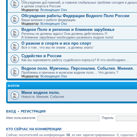
Обсуждение достижений, а главное глобальных проблем сегодня и дальн
в целом спорта в России
Модератор:
Всевидящее Око
Обсуждение работы Федерации Водного Поло России
Ваши мнения о работе федерации.
Модератор:
Всевидящее Око
Водное Поло в регионах и ближнем зарубежье
Регионы не должны ждать! Они должны действовать !!!
В ближнем зарубежье необходимо развивать водное поло!
О разном в спорте и все про спорт
Все о том , что мы не знаем , а должны знать!
Судейство в России
Как вы оцениваете работу судейского корпуса? И что необходимо ...
Водное поло. Мужчины. Персоналии. События. Мнения.
Проблемы и причины в мужском водном поло ... Что делать ?
Модератор:
Всевидящее Око
ФОРУМ
Мини водное поло.
Новости. Мнения. События.
ВХОД
•
РЕГИСТРАЦИЯ
Имя пользователя:
Пароль:
КТО СЕЙЧАС НА КОНФЕРЕНЦИИ
Сейчас посетителей на конференции:
58
, из них зарегистрированных: 0, скрытых: 