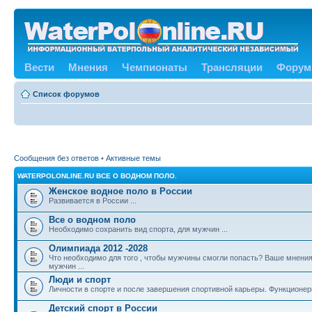
Вести
Мнения
Чемпионаты
Трансляции
Форум
Список форумов
Сообщения без ответов
•
Активные темы
WATERPOLONLINE.RU ВСЕ О ВОДНОМ ПОЛО.
Женское водное поло в России
Развивается в России ...
Все о водном поло
Необходимо сохранить вид спорта, для мужчин ...
Олимпиада 2012 -2028
Что необходимо для того , чтобы мужчины смогли попасть? Ваше мнения
мужчин ...
Люди и спорт
Личности в спорте и после завершения спортивной карьеры. Функционе
Детский спорт в России