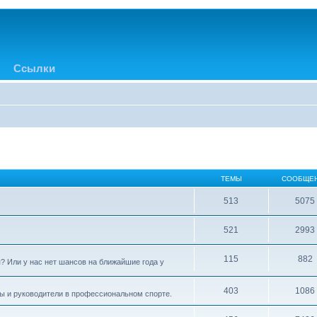
Ссылки
ТЕМЫ
СООБЩЕ
513
5075
521
2993
115
882
? Или у нас нет шансов на ближайшие года у
403
1086
ры и руководители в профессиональном спорте.