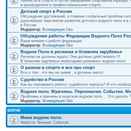
Личности в спорте и после завершения спортивной карьеры.
и руководители в профессиональном спорте.
Детский спорт в России
Обсуждение достижений, а главное глобальных проблем сег
дальнейших перспектив развития детского водного поло и в 
в России
Модератор:
Всевидящее Око
Обсуждение работы Федерации Водного Поло Ро
Ваши мнения о работе федерации.
Модератор:
Всевидящее Око
Водное Поло в регионах и ближнем зарубежье
Регионы не должны ждать! Они должны действовать !!!
В ближнем зарубежье необходимо развивать водное поло!
О разном в спорте и все про спорт
Все о том , что мы не знаем , а должны знать!
Судейство в России
Как вы оцениваете работу судейского корпуса? И что необход
Водное поло. Мужчины. Персоналии. События. Мн
Проблемы и причины в мужском водном поло ... Что делать 
Модератор:
Всевидящее Око
ФОРУМ
Мини водное поло.
Новости. Мнения. События.