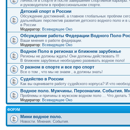
Личности в спорте и после завершения спортивной карьеры.
и руководители в профессиональном спорте.
Детский спорт в России
Обсуждение достижений, а главное глобальных проблем сег
дальнейших перспектив развития детского водного поло и в 
в России
Модератор:
Всевидящее Око
Обсуждение работы Федерации Водного Поло Ро
Ваши мнения о работе федерации.
Модератор:
Всевидящее Око
Водное Поло в регионах и ближнем зарубежье
Регионы не должны ждать! Они должны действовать !!!
В ближнем зарубежье необходимо развивать водное поло!
О разном в спорте и все про спорт
Все о том , что мы не знаем , а должны знать!
Судейство в России
Как вы оцениваете работу судейского корпуса? И что необход
Водное поло. Мужчины. Персоналии. События. Мн
Проблемы и причины в мужском водном поло ... Что делать 
Модератор:
Всевидящее Око
ФОРУМ
Мини водное поло.
Новости. Мнения. События.