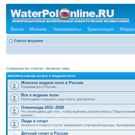
Вести
Мнения
Чемпионаты
Трансляции
Форум
Список форумов
Сообщения без ответов
•
Активные темы
WATERPOLONLINE.RU ВСЕ О ВОДНОМ ПОЛО.
Женское водное поло в России
Развивается в России ...
Все о водном поло
Необходимо сохранить вид спорта, для мужчин ...
Олимпиада 2012 -2028
Что необходимо для того , чтобы мужчины смогли попасть? Ваше мнения
мужчин ...
Люди и спорт
Личности в спорте и после завершения спортивной карьеры. Функционе
Детский спорт в России