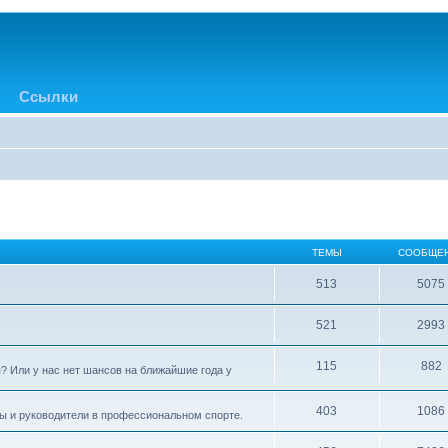
Ссылки
ТЕМЫ
СООБЩЕ
513
5075
521
2993
115
882
? Или у нас нет шансов на ближайшие года у
403
1086
ры и руководители в профессиональном спорте.