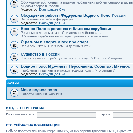
Обсуждение достижений, а главное глобальных проблем сегодня и дальн
в целом спорта в России
Модератор:
Всевидящее Око
Обсуждение работы Федерации Водного Поло России
Ваши мнения о работе федерации.
Модератор:
Всевидящее Око
Водное Поло в регионах и ближнем зарубежье
Регионы не должны ждать! Они должны действовать !!!
В ближнем зарубежье необходимо развивать водное поло!
О разном в спорте и все про спорт
Все о том , что мы не знаем , а должны знать!
Судейство в России
Как вы оцениваете работу судейского корпуса? И что необходимо ...
Водное поло. Мужчины. Персоналии. События. Мнения.
Проблемы и причины в мужском водном поло ... Что делать ?
Модератор:
Всевидящее Око
ФОРУМ
Мини водное поло.
Новости. Мнения. События.
ВХОД
•
РЕГИСТРАЦИЯ
Имя пользователя:
Пароль:
КТО СЕЙЧАС НА КОНФЕРЕНЦИИ
Сейчас посетителей на конференции:
85
, из них зарегистрированных: 0, скрытых: 